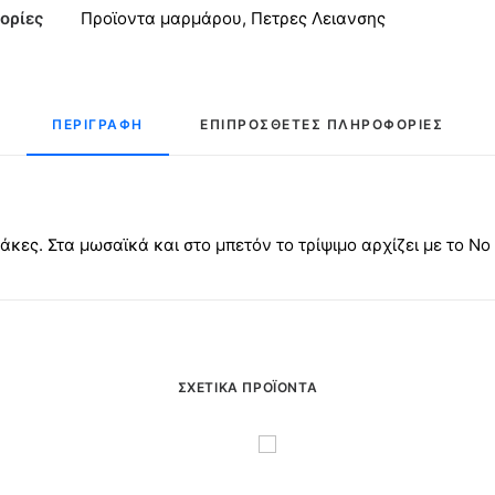
υμένα
ορίες
Προϊοντα μαρμάρου
,
Πετρες Λειανσης
ητα
ΠΕΡΙΓΡΑΦΉ
ΕΠΙΠΡΌΣΘΕΤΕΣ ΠΛΗΡΟΦΟΡΊΕΣ
κες. Στα μωσαϊκά και στο μπετόν το τρίψιμο αρχίζει με το Νο
ΣΧΕΤΙΚΆ ΠΡΟΪΌΝΤΑ