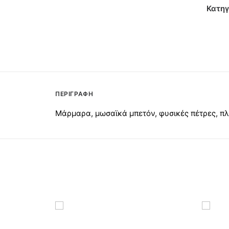
Ενισχ
Κατηγ
Νο24
ποσότ
ΠΕΡΙΓΡΑΦΉ
Μάρμαρα, μωσαϊκά μπετόν, φυσικές πέτρες, πλά