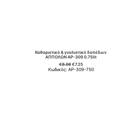
Καθαριστικό & γυαλιστικό δαπέδων
ΑΠΠΟΛΩΝ ΑΡ-309 0.75lit
ΠΡΟΣΘΉΚΗ ΣΤΟ ΚΑΛΆΘΙ
€
8.06
€
7.25
Κωδικός: ΑΡ-309-750