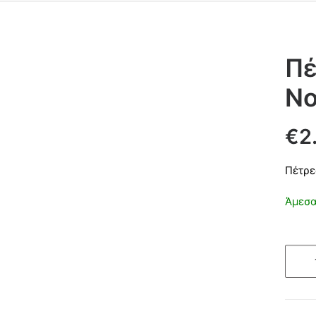
Πέ
Ν
€
2
Πέτρε
Άμεσα
Πέτρε
λείαν
νεφρ
Απόλ