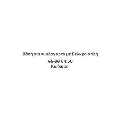
Βάση για γυαλόχαρτα με Βέλκρο απλή
ΠΡΟΣΘΉΚΗ ΣΤΟ ΚΑΛΆΘΙ
€
5.00
€
4.50
Κωδικός:
Κόλλα μαρμ
ΠΡΟΣ
Κωδικό