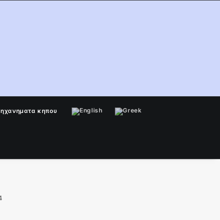
μηχανηματα κηπου
4