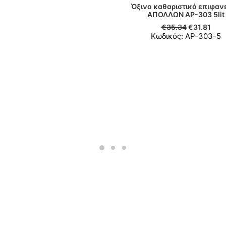
Όξινο καθαριστικό επιφαν
ΠΡΟΣΘΉΚΗ ΣΤΟ ΚΑΛΆΘ
ΑΠΟΛΛΩΝ AP-303 5lit
€
35.34
€
31.81
Κωδικός: ΑΡ-303-5