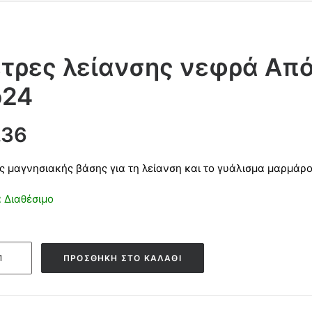
τρες λείανσης νεφρά Απ
ο24
.36
ς μαγνησιακής βάσης για τη λείανση και το γυάλισμα μαρμάρο
 Διαθέσιμο
ς
ΠΡΟΣΘΉΚΗ ΣΤΟ ΚΑΛΆΘΙ
σης
ά
λων