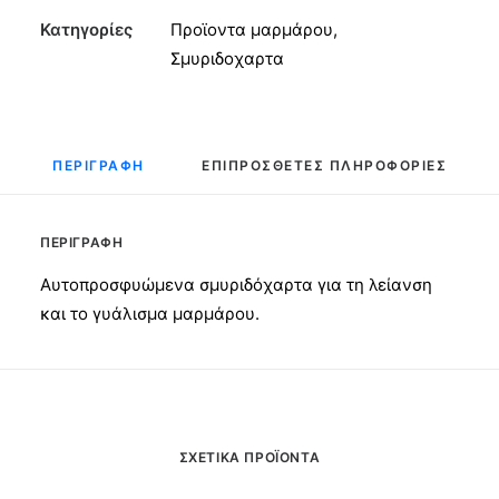
115mm
Κατηγορίες
Προϊοντα μαρμάρου
,
No150
Σμυριδοχαρτα
ποσότητα
ΠΕΡΙΓΡΑΦΉ
ΕΠΙΠΡΌΣΘΕΤΕΣ ΠΛΗΡΟΦΟΡΊΕΣ
ΠΕΡΙΓΡΑΦΉ
Αυτοπροσφυώμενα σμυριδόχαρτα για τη λείανση
και το γυάλισμα μαρμάρου.
ΣΧΕΤΙΚΆ ΠΡΟΪΌΝΤΑ