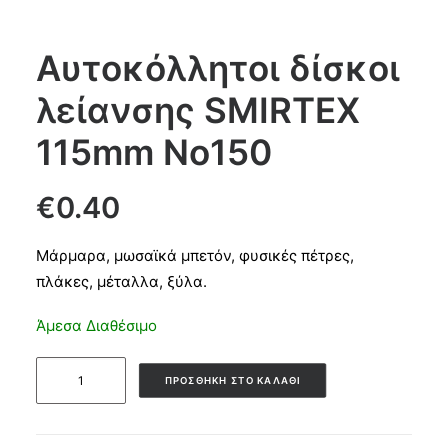
Products
Αυτοκόλλητοι δίσκοι
search
λείανσης SMIRTEX
CART
115mm No150
€
0.40
Μάρμαρα, μωσαϊκά μπετόν, φυσικές πέτρες,
πλάκες, μέταλλα, ξύλα.
Άμεσα Διαθέσιμο
Αυτοκόλλητοι
ΠΡΟΣΘΉΚΗ ΣΤΟ ΚΑΛΆΘΙ
δίσκοι
λείανσης
SMIRTEX