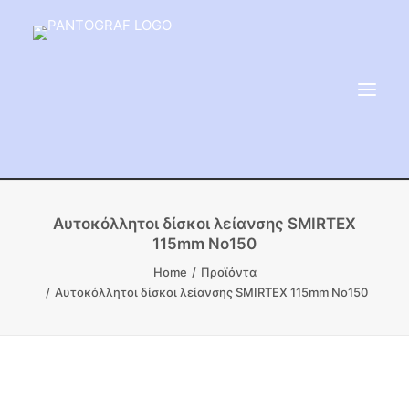
ΕΙΔΗ ΜΝΗΜΕΙΟΥ
Αυτοκόλλητοι δίσκοι λείανσης SMIRTEX
115mm No150
ΑΔΑΜΑΝΤΟΦΟΡΟΙ ΔΙΣΚΟΙ
Home
Προϊόντα
ΠΡΟΪΟΝΤΑ ΜΑΡΜΆΡΟΥ
Αυτοκόλλητοι δίσκοι λείανσης SMIRTEX 115mm No150
ΚΑΛΛΙΤΕΧΝΙΚΕΣ ΑΚΙΔΕΣ
ΕΡΓΑΛΕΙΑ & ΜΗΧΑΝΗΜΑΤΑ ΚΗΠΟΥ