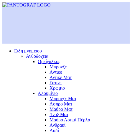
Ειδη μνημειου
Ανθοδοχεια
Ορείχαλκος
Μπρονζε
Αντικε
Αντικε Ματ
Σατινε
Χρωμιο
Αλουμίνιο
Μπρονζε Ματ
Άσπρο Ματ
Μαύρο Ματ
‘Ινοξ Ματ
Μαύρο Ασημί Πέρλα
Ανθρακί
Λαδί