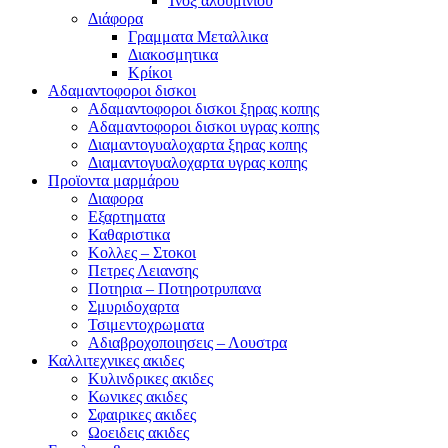
Ίνοξ αλουμινίου
Διάφορα
Γραμματα Μεταλλικα
Διακοσμητικα
Κρίκοι
Αδαμαντοφοροι δισκοι
Αδαμαντοφοροι δισκοι ξηρας κοπης
Αδαμαντοφοροι δισκοι υγρας κοπης
Διαμαντογυαλοχαρτα ξηρας κοπης
Διαμαντογυαλοχαρτα υγρας κοπης
Προϊοντα μαρμάρου
Διαφορα
Εξαρτηματα
Καθαριστικα
Κολλες – Στοκοι
Πετρες Λειανσης
Ποτηρια – Ποτηροτρυπανα
Σμυριδοχαρτα
Τσιμεντοχρωματα
Αδιαβροχοποιησεις – Λουστρα
Καλλιτεχνικες ακιδες
Κυλινδρικες ακιδες
Κωνικες ακιδες
Σφαιρικες ακιδες
Ωοειδεις ακιδες