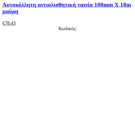
Αυτοκόλλητη αντιολισθητική ταινία 100mm X 18m
μαύρη
€
78.43
Κωδικός: