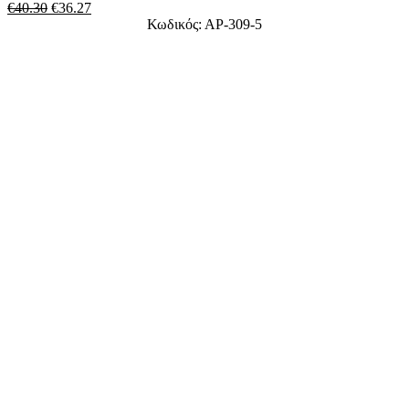
€
40.30
€
36.27
Κωδικός: ΑΡ-309-5