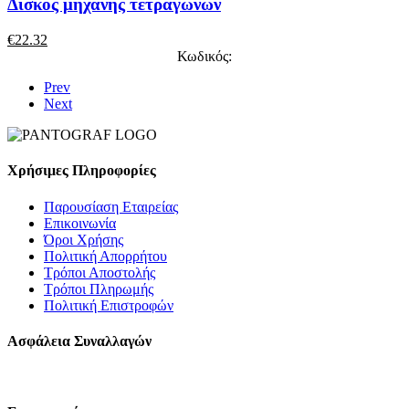
Δίσκος μηχανής τετραγώνων
€
22.32
Κωδικός:
Prev
Next
Χρήσιμες Πληροφορίες
Παρουσίαση Εταιρείας
Επικοινωνία
Όροι Χρήσης
Πολιτική Απορρήτου
Τρόποι Αποστολής
Τρόποι Πληρωμής
Πολιτική Επιστροφών
Ασφάλεια Συναλλαγών