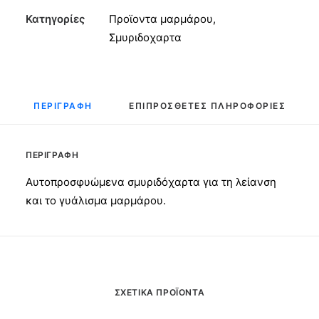
125mm
Κατηγορίες
Προϊοντα μαρμάρου
,
No600
Σμυριδοχαρτα
ποσότητα
ΠΕΡΙΓΡΑΦΉ
ΕΠΙΠΡΌΣΘΕΤΕΣ ΠΛΗΡΟΦΟΡΊΕΣ
ΠΕΡΙΓΡΑΦΉ
Αυτοπροσφυώμενα σμυριδόχαρτα για τη λείανση
και το γυάλισμα μαρμάρου.
ΣΧΕΤΙΚΆ ΠΡΟΪΌΝΤΑ