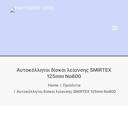
ΕΙΔΗ ΜΝΗΜΕΙΟΥ
Αυτοκόλλητοι δίσκοι λείανσης SMIRTEX
125mm No600
ΑΔΑΜΑΝΤΟΦΟΡΟΙ ΔΙΣΚΟΙ
Home
Προϊόντα
ΠΡΟΪΟΝΤΑ ΜΑΡΜΆΡΟΥ
Αυτοκόλλητοι δίσκοι λείανσης SMIRTEX 125mm No600
ΚΑΛΛΙΤΕΧΝΙΚΕΣ ΑΚΙΔΕΣ
ΕΡΓΑΛΕΙΑ & ΜΗΧΑΝΗΜΑΤΑ ΚΗΠΟΥ