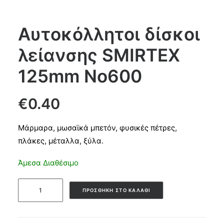
Products
Αυτοκόλλητοι δίσκοι
search
λείανσης SMIRTEX
CART
125mm No600
€
0.40
Μάρμαρα, μωσαϊκά μπετόν, φυσικές πέτρες,
πλάκες, μέταλλα, ξύλα.
Άμεσα Διαθέσιμο
Αυτοκόλλητοι
ΠΡΟΣΘΉΚΗ ΣΤΟ ΚΑΛΆΘΙ
δίσκοι
λείανσης
SMIRTEX