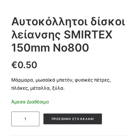
Products
Αυτοκόλλητοι δίσκοι
search
λείανσης SMIRTEX
CART
150mm No800
€
0.50
Μάρμαρα, μωσαϊκά μπετόν, φυσικές πέτρες,
πλάκες, μέταλλα, ξύλα.
Άμεσα Διαθέσιμο
Αυτοκόλλητοι
ΠΡΟΣΘΉΚΗ ΣΤΟ ΚΑΛΆΘΙ
δίσκοι
λείανσης
SMIRTEX