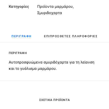
150mm
Κατηγορίες
Προϊοντα μαρμάρου
,
No800
Σμυριδοχαρτα
ποσότητα
ΠΕΡΙΓΡΑΦΉ
ΕΠΙΠΡΌΣΘΕΤΕΣ ΠΛΗΡΟΦΟΡΊΕΣ
ΠΕΡΙΓΡΑΦΉ
Αυτοπροσφυώμενα σμυριδόχαρτα για τη λείανση
και το γυάλισμα μαρμάρου.
ΣΧΕΤΙΚΆ ΠΡΟΪΌΝΤΑ