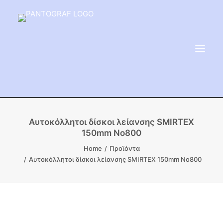
ΕΙΔΗ ΜΝΗΜΕΙΟΥ
Αυτοκόλλητοι δίσκοι λείανσης SMIRTEX
150mm No800
ΑΔΑΜΑΝΤΟΦΟΡΟΙ ΔΙΣΚΟΙ
Home
Προϊόντα
ΠΡΟΪΟΝΤΑ ΜΑΡΜΆΡΟΥ
Αυτοκόλλητοι δίσκοι λείανσης SMIRTEX 150mm No800
ΚΑΛΛΙΤΕΧΝΙΚΕΣ ΑΚΙΔΕΣ
ΕΡΓΑΛΕΙΑ & ΜΗΧΑΝΗΜΑΤΑ ΚΗΠΟΥ